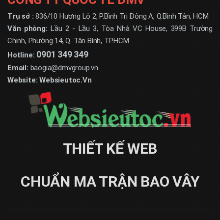
Trụ sở :
836/10 Hương Lộ 2, P.Bình Trị Đông A, Q.Bình Tân, HCM
Văn phòng:
Lầu 2 - Lầu 3, Tòa Nhà VC House, 399B Trường
Chinh, Phường 14, Q. Tân Bình, TP.HCM
0901 349 349
Hotline:
Email:
baogia@dmvgroup.vn
Website:
Websieutoc.Vn
THIẾT KẾ WEB
CHUẨN MA TRẬN BAO VÂY