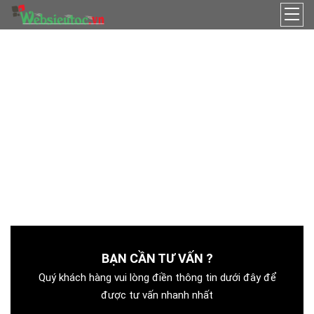
TƯ VẤN WEBSITE
MIỄN PHÍ
Bất kì công ty, doanh nghiệp nào cũng cần có logo riêng vì nó
được xem là một chất liệu để tuyên truyền, quảng cáo và
được hiểu như một yếu tố thể hiện bộ mặt của một thương
hiệu trên thị trường. Hiểu được tầm quan trọng đó,
WEBSIEUTOC sẽ giúp bạn gửi gắm thông điệp muốn truyền
tải đến khách hàng thông qua logo thương hiệu của mình.
BẠN CẦN TƯ VẤN ?
Quý khách hàng vui lòng điền thông tin dưới đây để
được tư vấn nhanh nhất