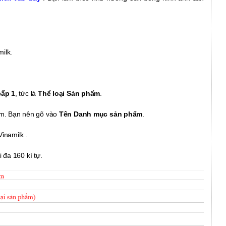
milk.
ấp 1
, tức là
Thể loại Sản phẩm
.
iếm. Bạn nên gõ vào
Tên Danh mục sản phẩm
.
inamilk .
đa 160 kí tự.