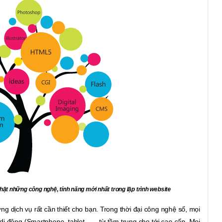
hật những công nghệ, tính năng mới nhất trong lập trình website
ng dịch vụ rất cần thiết cho bạn. Trong thời đại công nghệ số, mọi
 di động (Smartphone, tablet,…_ từ tầm trung cho tới cao cấp. Mọi