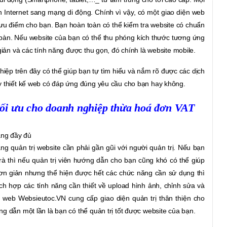
Internet sang mạng di động. Chính vì vậy, có một giao diện web
 là ưu điểm cho bạn. Bạn hoàn toàn có thể kiểm tra website có chuẩn
 bàn. Nếu website của bạn có thể thu phóng kích thước tương ứng
giản và các tính năng được thu gọn, đó chính là website mobile.
ghiệp trên đây có thể giúp bạn tự tìm hiểu và nắm rõ được các dịch
y thiết kế web có đáp ứng đúng yêu cầu cho bạn hay không.
 tối ưu cho doanh nghiệp thừa hoá đơn VAT
ăng đầy đủ
ang quản trị website cần phải gần gũi với người quản trị. Nếu bạn
 rà thì nếu quản trị viên hướng dẫn cho bạn cũng khó có thể giúp
 đơn giản nhưng thể hiện được hết các chức năng cần sử dụng thì
ch hợp các tính năng cần thiết về upload hình ảnh, chỉnh sửa và
 web Websieutoc.VN cung cấp giao diện quản trị thân thiện cho
g dẫn một lần là bạn có thể quản trị tốt được website của bạn.