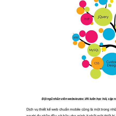
Đội ngũ nhân viên websieutoc.VN luôn học hỏi, cập n
Dịch vụ thiết kế web chuẩn mobile cũng là một trong nhữ
người đa phần đều sở hữu cho mình ít nhất một thiết bị