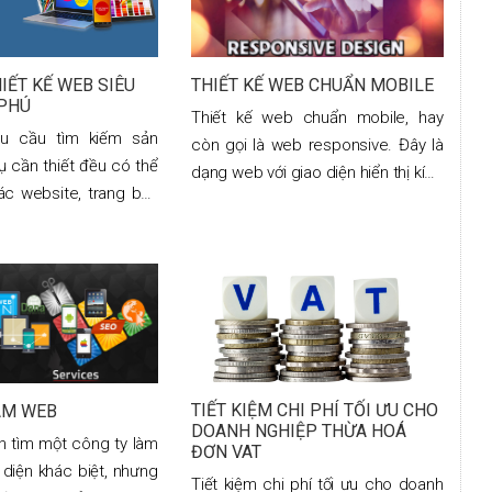
IẾT KẾ WEB SIÊU
THIẾT KẾ WEB CHUẨN MOBILE
 PHÚ
Thiết kế web chuẩn mobile, hay
hu cầu tìm kiếm sản
còn gọi là web responsive. Đây là
ụ cần thiết đều có thể
dạng web với giao diện hiển thị kích
ác website, trang bán
thước tự động phù hợp vói từng
t trên mạng Internet.
thiết bị di động khác nhau. Việc sở
 thể ngồi ở nhà và đặt
hữu
TIẾT KIỆM CHI PHÍ TỐI ƯU CHO
ÀM WEB
DOANH NGHIỆP THỪA HOÁ
n tìm một công ty làm
ĐƠN VAT
 diện khác biệt, nhưng
Tiết kiệm chi phí tối ưu cho doanh