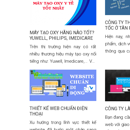
CÔNG TY TH
TỐC Ở TÂN
MÁY TẠO OXY HÃNG NÀO TỐT?
Hiện nay, n
YUWELL, PHILIPS, IMEDICARE
phẩm, dịch v
Trên thị trường hiện nay có rất
thông qua c
nhiều thương hiệu máy tạo oxy nổi
hàng, rao vặ
tiếng như: Yuwell, Imedicare,... Vậy
Mọi người có
nên chọn máy tạo oxy y tế hãng
mua
nào tốt nhất? Trong bài viết này, tôi
sẽ giải đáp chi tiết mọi thắc mắc
của bạn. Tham khảo ngay!
THIẾT KẾ WEB CHUẨN ĐIỆN
CÔNG TY L
THOẠI
Bạn đang cầ
Xu hướng trong lĩnh vực thiết kế
web với giao
website đã bước một chân sang