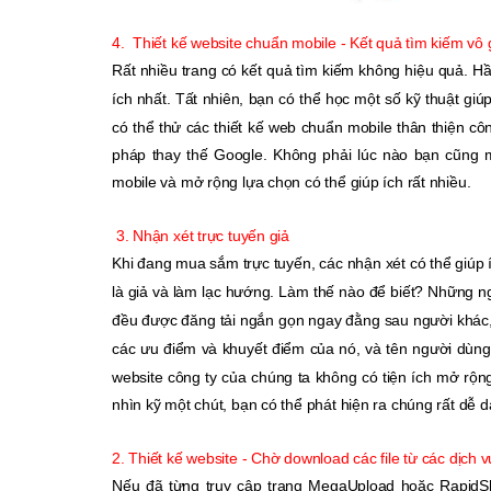
4.
Thiết kế website chuẩn mobile -
Kết quả tìm kiếm vô g
Rất nhiều trang có kết quả tìm kiếm không hiệu quả. H
ích nhất. Tất nhiên, bạn có thể học một số kỹ thuật gi
có thể thử các thiết kế web chuẩn mobile thân thiện
cô
pháp thay thế Google. Không phải lúc nào bạn cũng m
mobile và mở rộng lựa chọn có thể giúp ích rất nhiều.
3. Nhận xét trực tuyến giả
Khi đang mua sắm trực tuyến, các nhận xét có thể giúp
là giả và làm lạc hướng. Làm thế nào để biết? Những ng
đều được đăng tải ngắn gọn ngay đằng sau người khác, 
các ưu điểm và khuyết điểm của nó, và tên người dùng 
website công ty
của chúng ta không có tiện ích mở rộn
nhìn kỹ một chút, bạn có thể phát hiện ra chúng rất dễ 
2.
Thiết kế website -
Chờ download các file từ các dịch vụ
Nếu đã từng truy cập trang MegaUpload hoặc RapidSha