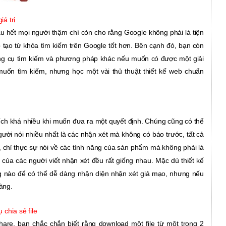
iá trị
ầu hết mọi người thậm chí còn cho rằng Google không phải là tiện
úp tạo từ khóa tìm kiếm trên Google tốt hơn. Bên cạnh đó, bạn còn
ng cụ tìm kiếm và phương pháp khác nếu muốn có được một giải
uốn tìm kiếm, nhưng học một vài thủ thuật thiết kế web chuẩn
 ích khá nhiều khi muốn đưa ra một quyết định. Chúng cũng có thể
ười nói nhiều nhất là các nhận xét mà không có báo trước, tất cả
chỉ thực sự nói về các tính năng của sản phẩm mà không phải là
của các người viết nhận xét đều rất giống nhau. Mặc dù thiết kế
g nào để có thể dễ dàng nhận diện nhận xét giả mạo, nhưng nếu
dàng.
 chia sẻ file
re, bạn chắc chắn biết rằng download một file từ một trong 2