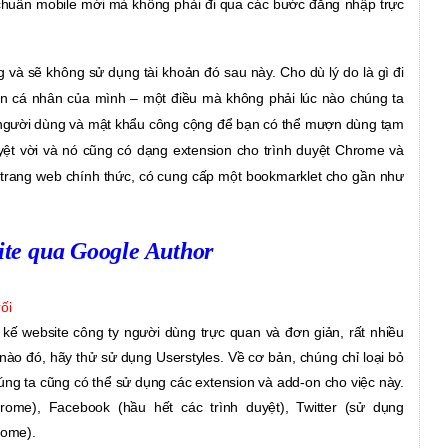
 chuẩn mobile mới mà không phải đi qua các bước đăng nhập trực
và sẽ không sử dụng tài khoản đó sau này. Cho dù lý do là gì đi
in cá nhân của mình – một điều mà không phải lúc nào chúng ta
 người dùng và mật khẩu công cộng để bạn có thể mượn dùng tạm
ệt vời và nó cũng có dạng extension cho trình duyệt Chrome và
 trang web chính thức, có cung cấp một bookmarklet cho gần như
ite qua Google Author
ối
t kế website công ty
người dùng trực quan và đơn giản, rất nhiều
nào đó, hãy thử sử dụng Userstyles. Về cơ bản, chúng chỉ loại bỏ
úng ta cũng có thể sử dụng các extension và add-on cho việc này.
rome), Facebook (hầu hết các trình duyệt), Twitter (sử dụng
rome).