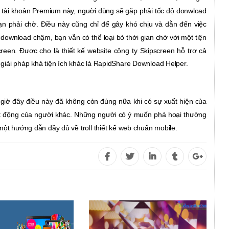
 tài khoản Premium này, người dùng sẽ gặp phải tốc độ donwload
n phải chờ. Điều này cũng chỉ để gây khó chịu và dẫn đến việc
download chậm, bạn vẫn có thể loại bỏ thời gian chờ với một tiện
reen. Được cho là thiết kế website công ty
Skipscreen hỗ trợ cả
giải pháp khá tiện ích khác là RapidShare Download Helper.
ng giờ đây điều này đã không còn đúng nữa khi có sự xuất hiện của
oạt động của người khác. Những người có ý muốn phá hoại thường
một hướng dẫn đầy đủ về troll thiết kế web chuẩn mobile.