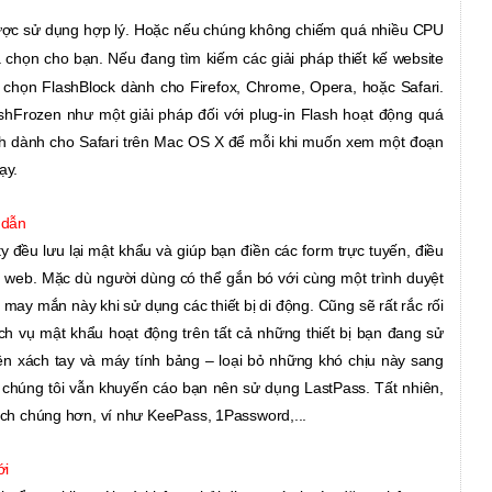
ược sử dụng hợp lý. Hoặc nếu chúng không chiếm quá nhiều CPU
 chọn cho bạn. Nếu đang tìm kiếm các giải pháp thiết kế website
 chọn FlashBlock dành cho Firefox, Chrome, Opera, hoặc Safari.
hFrozen như một giải pháp đối với plug-in Flash hoạt động quá
ash dành cho Safari trên Mac OS X để mỗi khi muốn xem một đoạn
ạy.
 dẫn
ty
đều lưu lại mật khẩu và giúp bạn điền các form trực tuyến, điều
ệt web. Mặc dù người dùng có thể gắn bó với cùng một trình duyệt
may mắn này khi sử dụng các thiết bị di động. Cũng sẽ rất rắc rối
ịch vụ mật khẩu hoạt động trên tất cả những thiết bị bạn đang sử
iện xách tay và máy tính bảng – loại bỏ những khó chịu này sang
chúng tôi vẫn khuyến cáo bạn nên sử dụng LastPass. Tất nhiên,
hích chúng hơn, ví như KeePass, 1Password,...
ới