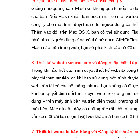
9. Quá nhiều Flash trên thiết kế website công ty
Giống như quảng cáo, Flash sẽ không quá tệ nếu nó đ
của bạn. Nếu Flash khiến bạn bực mình, có một vài lựa
công ty
cho một trình duyệt nào đó, người dùng có thể
Thêm vào đó, trên Mac OS X, bạn có thể sử dụng Flas
nhiệt tình. Người dùng cũng có thể sử dụng ClickToFl
Flash nào trên trang web, bạn sẽ phải kích vào nó để ch
8. Thiết kế website với các form và đăng nhập thiếu hấp
Trong khi hầu hết các trình duyệt thiết kế website công 
này chỉ thực sự tiện ích khi bạn sử dụng một trình duy
web trên tất cả các hệ thống, nhưng bạn không có được 
khi bạn quyết định đổi trình duyệt web. Sử dụng một d
dụng – trên máy tính bàn và trên điện thoại, phương t
một bên. Mặc dù gần đây có những rắc rối nhỏ, nhưng 
vẫn có một vài lựa chọn tuyệt vời khác mà bạn có thể t
7.
Thiết kế website bán hàng
với Đăng ký tài khoản m