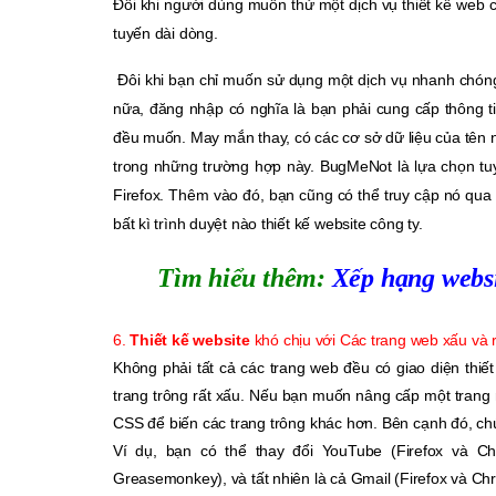
Đôi khi người dùng muốn thử một dịch vụ thiết kế web
tuyến dài dòng.
Đôi khi bạn chỉ muốn sử dụng một dịch vụ nhanh chóng 
nữa, đăng nhập có nghĩa là bạn phải cung cấp thông t
đều muốn. May mắn thay, có các cơ sở dữ liệu của tên
trong những trường hợp này. BugMeNot là lựa chọn tuy
Firefox. Thêm vào đó, bạn cũng có thể truy cập nó qua
bất kì trình duyệt nào thiết kế website công ty.
Tìm hiểu thêm:
Xếp hạng webs
6.
Thiết kế website
khó chịu với Các trang web xấu và r
Không phải tất cả các trang web đều có giao diện thiế
trang trông rất xấu. Nếu bạn muốn nâng cấp một trang 
CSS để biến các trang trông khác hơn. Bên cạnh đó, ch
Ví dụ, bạn có thể thay đổi YouTube (Firefox và Ch
Greasemonkey), và tất nhiên là cả Gmail (Firefox và Ch